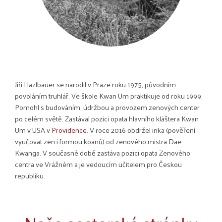
Jiří Hazlbauer se narodil v Praze roku 1975, původním
povoláním truhlář. Ve škole Kwan Um praktikuje od roku 1999.
Pomohl s budováním, údržbou a provozem zenových center
po celém světě. Zastával pozici opata hlavního kláštera Kwan
Um v USA v
Providence
. V roce 2016 obdržel inka (pověření
vyučovat zen i formou koanů) od zenového mistra Dae
Kwanga.
V současné době zastáva pozici opata Zenového
centra ve Vrážném a je vedoucím učitelem pro Českou
republiku.