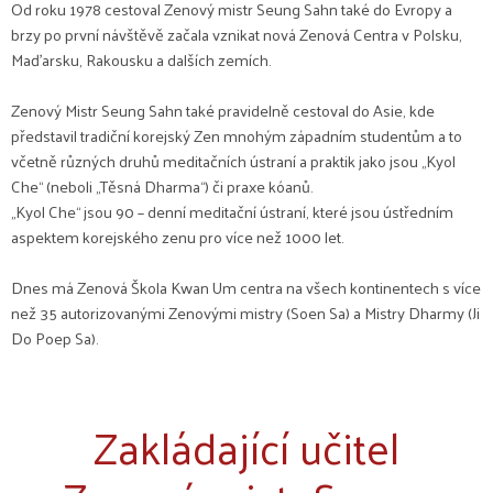
Od roku 1978 cestoval Zenový mistr Seung Sahn také do Evropy a
brzy po první návštěvě začala vznikat nová Zenová Centra v Polsku,
Maďarsku, Rakousku a dalších zemích.
Zenový Mistr Seung Sahn také pravidelně cestoval do Asie, kde
představil tradiční korejský Zen mnohým západním studentům a to
včetně různých druhů meditačních ústraní a praktik jako jsou „Kyol
Che“ (neboli „Těsná Dharma“) či praxe kóanů.
„Kyol Che“ jsou 90 – denní meditační ústraní, které jsou ústředním
aspektem korejského zenu pro více než 1000 let.
Dnes má Zenová Škola Kwan Um centra na všech kontinentech s více
než 35 autorizovanými Zenovými mistry (Soen Sa) a Mistry Dharmy (Ji
Do Poep Sa).
Zakládající učitel