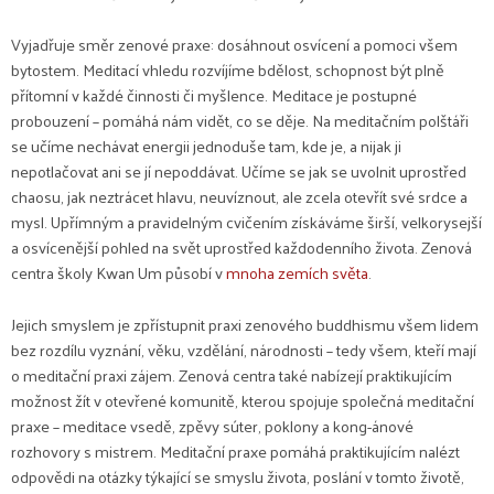
Vyjadřuje směr zenové praxe: dosáhnout osvícení a pomoci všem
bytostem. Meditací vhledu rozvíjíme bdělost, schopnost být plně
přítomní v každé činnosti či myšlence. Meditace je postupné
probouzení – pomáhá nám vidět, co se děje. Na meditačním polštáři
se učíme nechávat energii jednoduše tam, kde je, a nijak ji
nepotlačovat ani se jí nepoddávat. Učíme se jak se uvolnit uprostřed
chaosu, jak neztrácet hlavu, neuvíznout, ale zcela otevřít své srdce a
mysl. Upřímným a pravidelným cvičením získáváme širší, velkorysejší
a osvícenější pohled na svět uprostřed každodenního života. Zenová
centra školy Kwan Um působí v
mnoha zemích světa
.
Jejich smyslem je zpřístupnit praxi zenového buddhismu všem lidem
bez rozdílu vyznání, věku, vzdělání, národnosti – tedy všem, kteří mají
o meditační praxi zájem. Zenová centra také nabízejí praktikujícím
možnost žít v otevřené komunitě, kterou spojuje společná meditační
praxe – meditace vsedě, zpěvy súter, poklony a kong-ánové
rozhovory s mistrem. Meditační praxe pomáhá praktikujícím nalézt
odpovědi na otázky týkající se smyslu života, poslání v tomto životě,