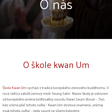
O nás
O škole kwan Um
Škola Kwan Um
vychází z tradice korejského zenového buddhismu. V
roce 1983 ji založil zenový mistr Seung Sahn. Název školy je odvozen
od korejského jména bódhisattvy soucitu Kwan Seum Bosal – „Ten,
kdo vnímá pláč tohoto světa.“ Kwan Um doslova znamená „vnímej
zvuk tohoto světa“ – tedy soucit se všemi bytostmi.