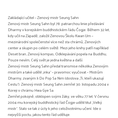
Zakládající učitel – Zenový mistr Seung Sahn
Zenový mistr Seung Sahn byl 78. patriarchou linie předávání
Dharmy v korejském buddhistickém řádu Čogje. Během 32 let,
kdy učil na Západě, založil Zenovou Školu Kwan Um –
mezinárodní společenství více než sta chrámů, Zenových
center a skupin po celém světě. Mezi jeho knihy patří například
Deset bran, Zenový kompas, Odklepávání popela na Buddhu,
Pouze nevím, Celý svět je jedna květina a další.
Zenový mistr Seung Sahn předal transmise několika Zenovým
mistrům a také udělil „inka“ – pravomoc vyučovat – Mistrům
Dharmy, zvaným Ji Do Pop Sa Nim (doslova „Ti, kteří ukazují
Cestu“). Zenový mistr Seung Sahn zemřel 30. listopadu 2004 v
Koreji v chrámu Hwa Gye Sa.
Zemřel pokojně, obklopen svými žáky, ve věku 77 let. V červnu
2004 mu korejský buddhistický řád Čogje udělil titul „Velký
mistr“. Stalo se tak z úcty k jeho celoživotnímu učení. Jde o
nejvyšší poctu, jakou tento řád uděluje.