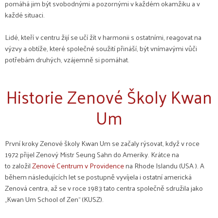
pomáhá jim být svobodnými a pozornými v každém okamžiku a v
každé situaci.
Lidé, kteří v centru žijí se učí žít v harmonii s ostatními, reagovat na
výzvy a obtíže, které společné soužití přináší, být vnímavými vůči
potřebám druhých, vzájemně si pomáhat.
Historie Zenové Školy Kwan
Um
První kroky Zenové školy Kwan Um se začaly rýsovat, když v roce
1972 přijel Zenový Mistr Seung Sahn do Ameriky. Krátce na
to založil
Zenové Centrum v
Providence
na Rhode Islandu (USA ). A
během následujících let se postupně vyvíjela i ostatní americká
Zenová centra, až se v roce 1983 tato centra společně sdružila jako
„Kwan Um School of Zen“ (KUSZ).