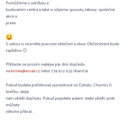
Pomůžeme s údržbou a
budováním centra a také si užijeme spoustu zábavy, společné
akce a
praxe
S sebou si vezměte pracovní oblečení a obuv. Občerstvení bude
zajištěno 🙂
Přihlaste se prosím nejlépe pár dnů dopředu
na
krmila@email.cz
nebo 739 672 032 (Kamča).
Pokud budete potřebovat vyzvednout ve Dzbelu, Chornici či
Jevíčku, dejte
nám vědět dopředu. Pokud pojedete autem, dejte vědět, jestli
můžete
někoho přibrat…