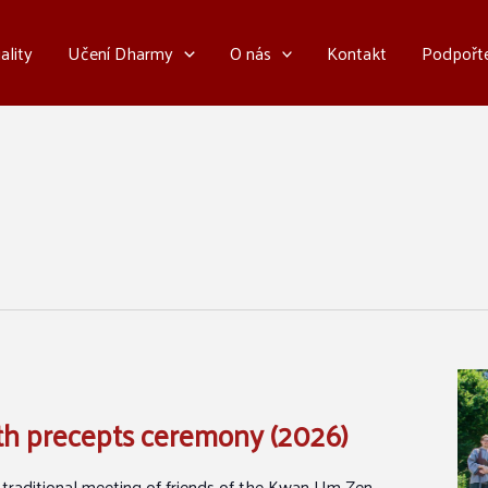
ality
Učení Dharmy
O nás
Kontakt
Podpořt
h precepts ceremony (2026)
 traditional meeting of friends of the Kwan Um Zen