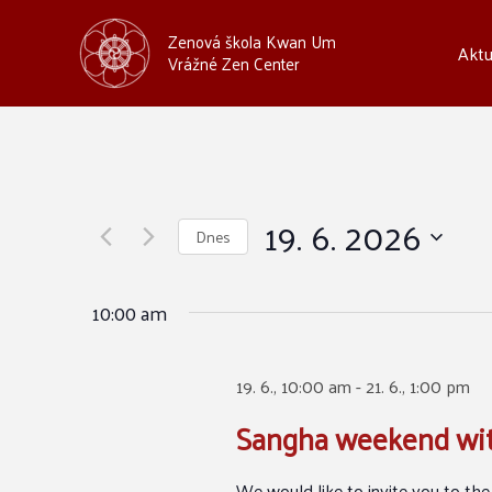
Zenová škola Kwan Um
Aktu
Vrážné Zen Center
19. 6. 2026
Dnes
Vyberte
datum.
10:00 am
19. 6., 10:00 am
-
21. 6., 1:00 pm
Sangha weekend wit
We would like to invite you to the